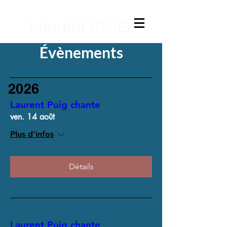
Laurent PUIG
Évènements
2026
Laurent Puig chante
ven. 14 août
Plus d'infos
Détails
Laurent Puig chante