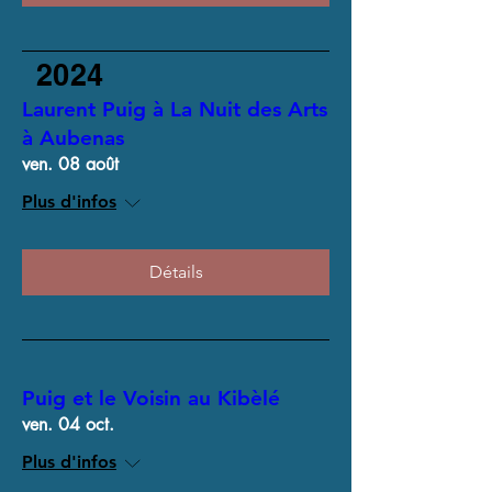
2024
Laurent Puig à La Nuit des Arts
à Aubenas
ven. 08 août
Plus d'infos
Détails
Puig et le Voisin au Kibèlé
ven. 04 oct.
Plus d'infos