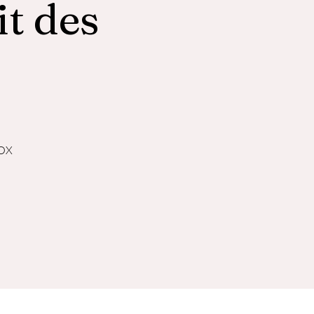
it des
BOX